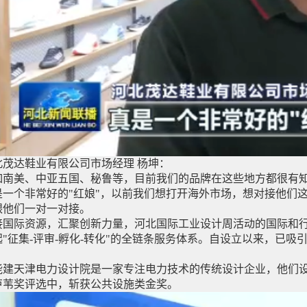
北茂达鞋业有限公司市场经理 杨坤：
如南美、中亚五国、秘鲁等，目前我们的品牌在这些地方都很有知
是一个非常好的"红娘"，以前我们想打开海外市场，想对接他们
跟他们一对一对接。
接国际资源，汇聚创新力量，河北国际工业设计周活动的国际和
起"征集-评审-孵化-转化"的全链条服务体系。自设立以来，已吸
。
能建天津电力设计院是一家专注电力技术的传统设计企业，他们设计
芦苇奖评选中，斩获公共设施类金奖。