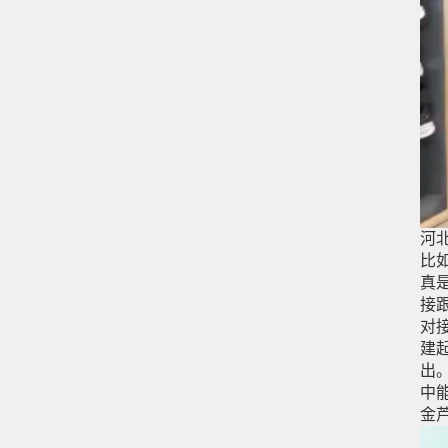
河
比
真
接
对
建
出
中
金