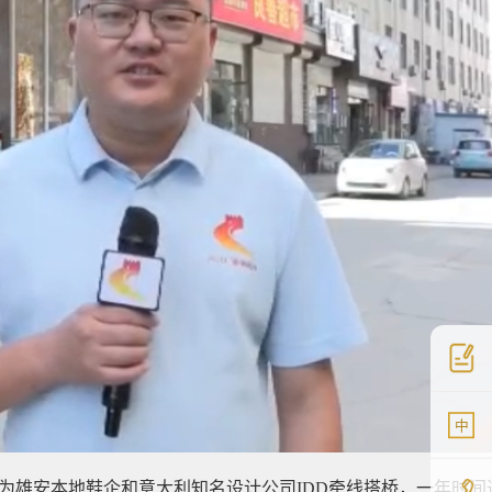
中
)为雄安本地鞋企和意大利知名设计公司IDD牵线搭桥，一年时